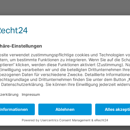
meinden
P
e – statt Asphalt und
Der 
ine.
ten