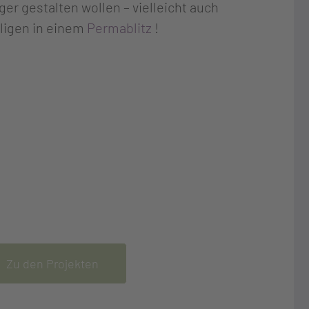
er gestalten wollen – vielleicht auch
lligen in einem
Permablitz
!
hulen und Kitas
auf einen Naschwald?
Zu den Projekten