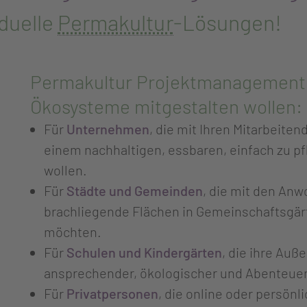
iduelle
Permakultur
-Lösungen!
Permakultur Projektmanagement fü
Ökosysteme mitgestalten wollen:
Für
Unternehmen
, die mit Ihren Mitarbei
einem nachhaltigen, essbaren, einfach zu 
wollen.
Für
Städte und Gemeinden
, die mit den An
brachliegende Flächen in Gemeinschaftsgär
möchten.
Für
Schulen und Kindergärten
, die ihre Auß
ansprechender, ökologischer und Abenteue
Für
Privatpersonen
, die online oder persönl