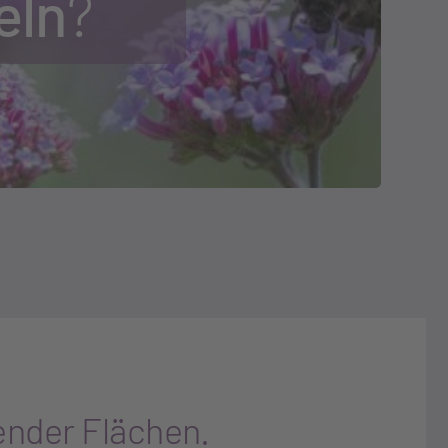
eln
?
ender Flächen.