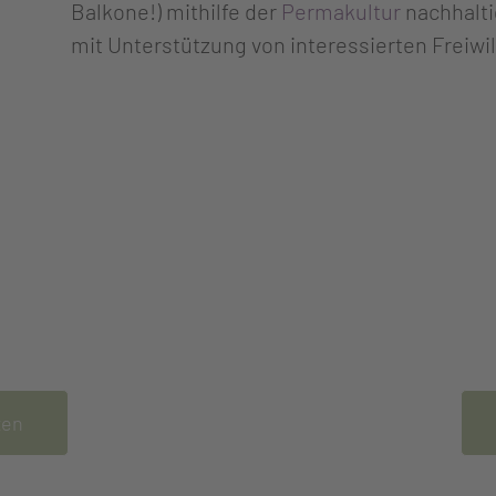
Balkone!) mithilfe der
Permakultur
nachhaltig
mit Unterstützung von interessierten Freiwi
men
Sc
igen Sie Nachhaltigkeit!
Lust 
ten