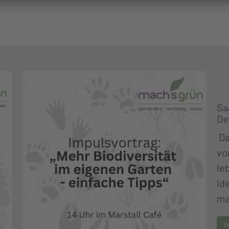
Sa
De
Da
vo
le
Id
ma
W