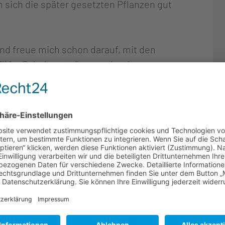
 sich die später gesetzten Pflanzen gut
 und freue mich schon darauf, mit den
ill im Schulgarten“ zu machen!
#Borchen #Paderborn #Permakultur
garten #Biogarten #nachhaltigleben
tzen #selbstversorgergarten
en #urbangardening #stadtgarten
#communitygardens
ein
turschutz
,
permaculture
,
Permakultur
,
Schulgarten
,
imarobusten Garten