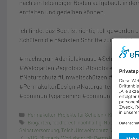
nach ein lebendiger Boden aufgebaut, in dem
entfalten und gedeihen können.
Ich finde, das Beet ist richtig toll geworden
Schülern die nächsten Schritte zum „chill&gr
#machsgrün #danielakrause #Schulgarten 
#Waldgarten #agroforst #foodforest #Natur
#Naturschutz #Umweltschützen #naturschü
#PermakulturDesign #Naturgarten #biogart
#communitygardening #communitygarden 
Permakultur-Projekte für Schulen + Kitas
,
Allgem
Biogarten
,
foodforest
,
nachhaltig
,
Naturgarten
,
Na
Selbstversorgung
,
Teich
,
Umweltschutz
,
Waldgarten
VHS-Mitmach-Workshop: Mit Permakultur zum kl