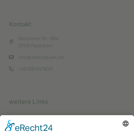
Kontakt
Borchener Str. 165a
33106 Paderborn
info@machsgruen.net
+49 5251 5479031
weitere Links
Impressum
Datenschutzerklärung