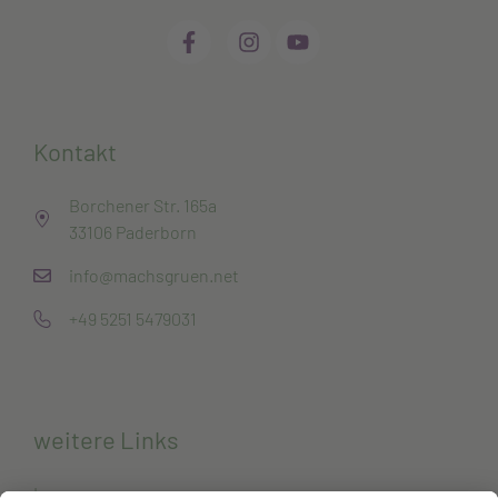
Kontakt
Borchener Str. 165a
33106 Paderborn
info@machsgruen.net
+49 5251 5479031
weitere Links
Impressum