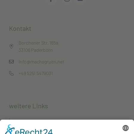
Kontakt
Borchener Str. 165a
33106 Paderborn
info@machsgruen.net
+49 5251 5479031
weitere Links
Impressum
Datenschutzerklärung