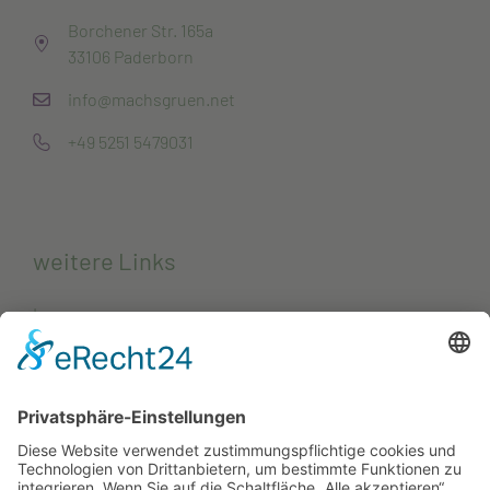
Borchener Str. 165a
33106 Paderborn
info@machsgruen.net
+49 5251 5479031
weitere Links
Impressum
Datenschutzerklärung
Kontakt